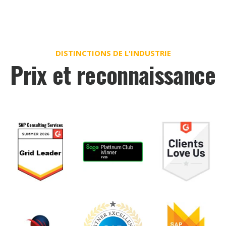
professionnels
,
abonnement/SaaS
,
alimentation et
boissons
,
brasserie et distillerie
,
sciences de la
vie
,
machines et composants industriels
,
électronique de
pointe
,
sans but lucratif
,
gouvernement,
et bien d'autres
encore.
DISTINCTIONS DE L'INDUSTRIE
Prix et reconnaissance