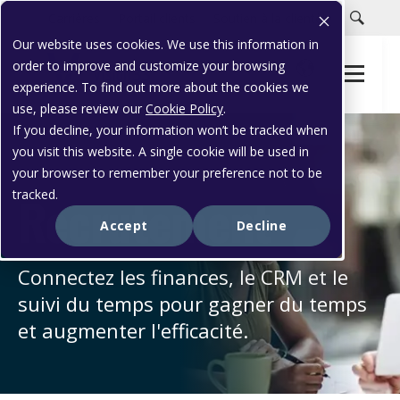
Carrières
Portail clients
Soutien à la clientèle
Our website uses cookies. We use this information in
order to improve and customize your browsing
experience. To find out more about the cookies we
use, please review our
Cookie Policy
.
If you decline, your information won’t be tracked when
you visit this website. A single cookie will be used in
your browser to remember your preference not to be
SOLUTIONS INDUSTRIELLES
Recrutement
tracked.
Accept
Decline
Connectez les finances, le CRM et le
suivi du temps pour gagner du temps
et augmenter l'efficacité.