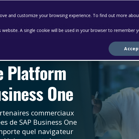
prove and customize your browsing experience. To find out more abou
Solutions
Services
A propos de
Ress
is website. A single cookie will be used in your browser to remember 
Accep
e Platform
usiness One
artenaires commerciaux
ées de SAP Business One
importe quel navigateur