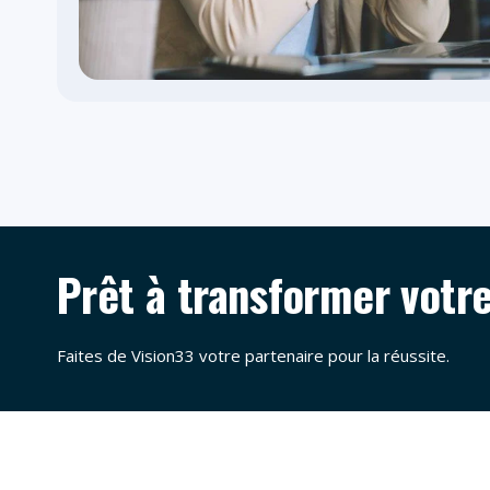
Prêt à transformer votr
Faites de Vision33 votre partenaire pour la réussite.