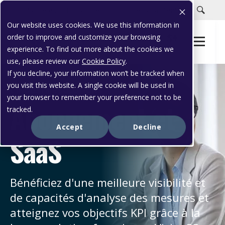
Carrières
Portail clients
Soutien à la clientèle
Our website uses cookies. We use this information in
order to improve and customize your browsing
experience. To find out more about the cookies we
use, please review our
Cookie Policy
.
If you decline, your information won’t be tracked when
you visit this website. A single cookie will be used in
L'INDUSTRIE SOLUTIONS
your browser to remember your preference not to be
Abonnement et
tracked.
Accept
Decline
SaaS
Bénéficiez d'une meilleure visibilité et
de capacités d'analyse des mesures et
atteignez vos objectifs KPI grâce à la