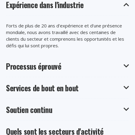
Expérience dans l'industrie
Forts de plus de 20 ans d'expérience et d'une présence
mondiale, nous avons travaillé avec des centaines de
clients du secteur et comprenons les opportunités et les
défis qui lui sont propres.
Processus éprouvé
Services de bout en bout
Nos consultants certifiés travailleront avec vous, du début
à la fin, pour découvrir vos besoins et mettre en œuvre
une solution adaptée à votre entreprise, à vos objectifs et
à votre budget.
Soutien continu
Restez concentré sur les priorités de votre entreprise.
Nous prenons en charge l'ensemble de la mise en œuvre,
en veillant à ce que l'impact sur vos activités quotidiennes
soit minimal.
Quels sont les secteurs d'activité
Après la mise en service, bénéficiez d'un accès permanent