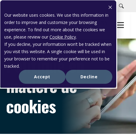
Carrières
Portail clients
Soutien à la clientèle
Our website uses cookies. We use this information in
order to improve and customize your browsing
experience. To find out more about the cookies we
use, please review our
Cookie Policy
.
If you decline, your information won’t be tracked when
you visit this website. A single cookie will be used in
Politique en
your browser to remember your preference not to be
tracked.
matière de
Accept
Decline
cookies