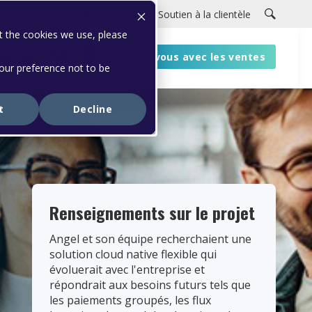
Carrières
Portail clients
Soutien à la clientèle
t the cookies we use, please
ources
Connectez-vous avec les ventes
your preference not to be
t
Decline
Renseignements sur le projet
Angel et son équipe recherchaient une
solution cloud native flexible qui
évoluerait avec l'entreprise et
répondrait aux besoins futurs tels que
les paiements groupés, les flux