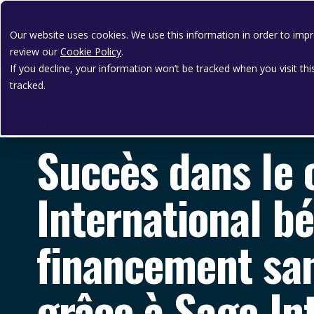
Our website uses cookies. We use this information in order to im
review our
Cookie Policy
.
If you decline, your information won’t be tracked when you visit th
tracked.
ÉTUDE DE CAS
Succès dans le 
International bé
financement san
grâce à Sage In