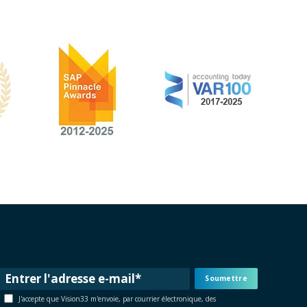
J'accepte que Vision33 m'envoie, par courrier électronique, des