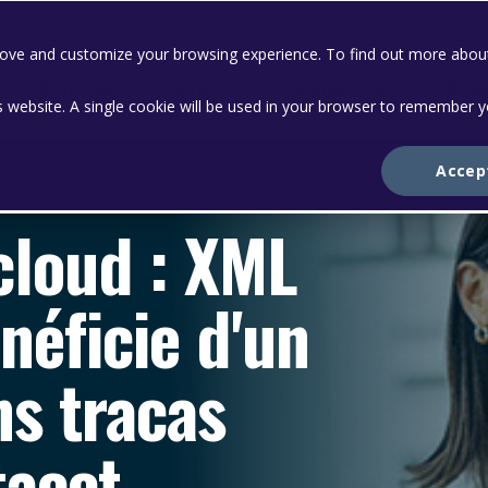
prove and customize your browsing experience. To find out more abou
Solutions
Services
A propos de
Ress
is website. A single cookie will be used in your browser to remember 
Accep
cloud : XML
néficie d'un
s tracas
tacct