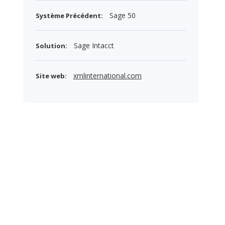
Sage 50
Système Précédent:
Sage Intacct
Solution:
xmlinternational.com
Site web: