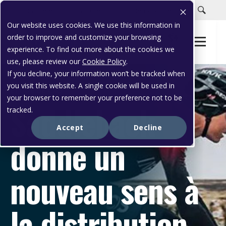
Carrières
Portail clients
Soutien à la clientèle
Our website uses cookies. We use this information in
order to improve and customize your browsing
experience. To find out more about the cookies we
use, please review our
Cookie Policy
.
If you decline, your information won’t be tracked when
you visit this website. A single cookie will be used in
ÉTUDE DE CAS
your browser to remember your preference not to be
Saddleback
tracked.
Accept
Decline
donne un
nouveau sens à
la distribution