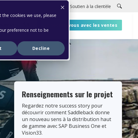
Carrières
Portail clients
Soutien à la clientèle
t the cookies we use, please
ources
Connectez-vous avec les ventes
your preference not to be
t
Decline
Renseignements sur le projet
Regardez notre success story pour
découvrir comment Saddleback donne
un nouveau sens à la distribution haut
de gamme avec SAP Business One et
Vision33.