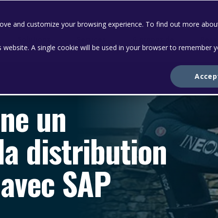
prove and customize your browsing experience. To find out more abou
Solutions
Services
A propos de
Ress
is website. A single cookie will be used in your browser to remember 
Accep
ne un
a distribution
 avec SAP