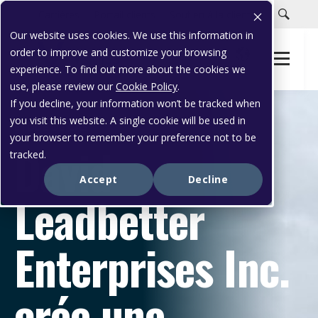
Carrières
Portail clients
Soutien à la clientèle
Our website uses cookies. We use this information in
order to improve and customize your browsing
experience. To find out more about the cookies we
use, please review our
Cookie Policy
.
If you decline, your information won’t be tracked when
you visit this website. A single cookie will be used in
ÉTUDE DE CAS
your browser to remember your preference not to be
David
tracked.
Accept
Decline
Leadbetter
Enterprises Inc.
crée une