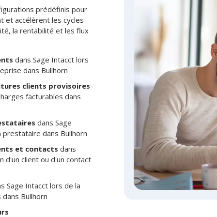
figurations prédéfinis pour
t et accélèrent les cycles
é, la rentabilité et les flux
ents
dans Sage Intacct lors
reprise dans Bullhorn
ures clients provisoires
 charges facturables dans
estataires
dans Sage
un prestataire dans Bullhorn
ents et contacts
dans
n d'un client ou d'un contact
s Sage Intacct lors de la
s dans Bullhorn
urs