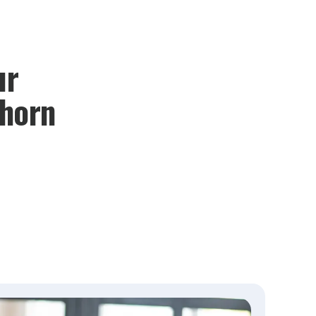
ur
lhorn