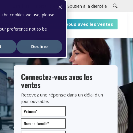
Carrières
Portail clients
Soutien à la clientèle
t the cookies we use, please
ources
Connectez-vous avec les ventes
your preference not to be
t
Decline
Connectez-vous avec les
ventes
Recevez une réponse dans un délai d'un
jour ouvrable.