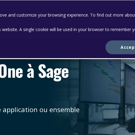
prove and customize your browsing experience. To find out more abou
Solutions
Services
A propos de
Ress
is website. A single cookie will be used in your browser to remember 
Accep
 One à Sage
e application ou ensemble