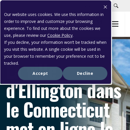
Carrières
Portail clients
Soutien à la clientèle
Our website uses cookies. We use this information in
order to improve and customize your browsing
experience. To find out more about the cookies we
use, please review our
Cookie Policy
.
If you decline, your information won’t be tracked when
you visit this website. A single cookie will be used in
ÉTUDE DE CAS
your browser to remember your preference not to be
La ville
tracked.
Accept
Decline
d'Ellington dans
le Connecticut
met en ligne le