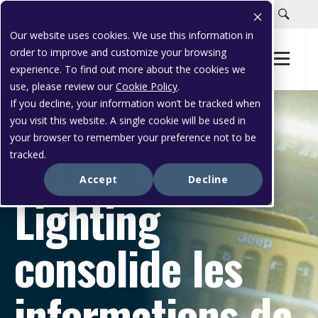
Carrières
Portail clients
Soutien à la clientèle
Our website uses cookies. We use this information in
order to improve and customize your browsing
experience. To find out more about the cookies we
use, please review our
Cookie Policy
.
If you decline, your information won’t be tracked when
you visit this website. A single cookie will be used in
ÉTUDE DE CAS
your browser to remember your preference not to be
Vision X
tracked.
Accept
Decline
Lighting
consolide les
informations de