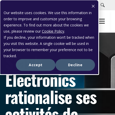
Carrières
Portail clients
Soutien à la clientèle
Our website uses cookies. We use this information in
order to improve and customize your browsing
experience. To find out more about the cookies we
use, please review our
Cookie Policy
.
If you decline, your information won’t be tracked when
you visit this website. A single cookie will be used in
ÉTUDE DE CAS
your browser to remember your preference not to be
Staub
tracked.
Accept
Decline
Electronics
rationalise ses
activités de