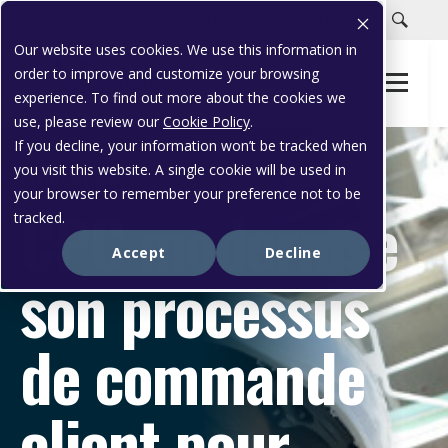
Carrières
Portail clients
Soutien à la clientèle
Our website uses cookies. We use this information in
order to improve and customize your browsing
experience. To find out more about the cookies we
use, please review our
Cookie Policy
.
If you decline, your information won’t be tracked when
you visit this website. A single cookie will be used in
ÉTUDE DE CAS
your browser to remember your preference not to be
CPC modernise
tracked.
Accept
Decline
son processus
de commande
client pour