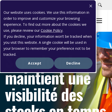
Carrières
Portail clients
Soutien à la clientèle
Our website uses cookies. We use this information in
order to improve and customize your browsing
experience. To find out more about the cookies we
use, please review our
Cookie Policy
.
If you decline, your information won’t be tracked when
you visit this website. A single cookie will be used in
ÉTUDE DE CAS
your browser to remember your preference not to be
Supertouch
tracked.
Accept
Decline
maintient une
visibilité des
stocks en temps