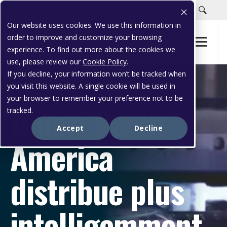
Carrières
Portail clients
Soutien à la clientèle
Our website uses cookies. We use this information in
order to improve and customize your browsing
experience. To find out more about the cookies we
use, please review our
Cookie Policy
.
If you decline, your information won’t be tracked when
you visit this website. A single cookie will be used in
ÉTUDE DE CAS
your browser to remember your preference not to be
Omori North
tracked.
Accept
Decline
America
distribue plus
intelligemment