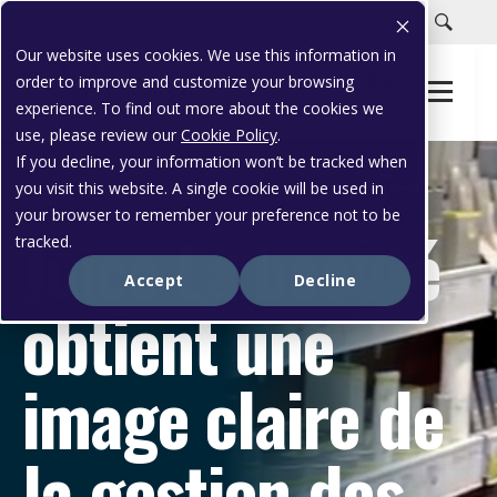
Carrières
Portail clients
Soutien à la clientèle
Our website uses cookies. We use this information in
order to improve and customize your browsing
experience. To find out more about the cookies we
use, please review our
Cookie Policy
.
If you decline, your information won’t be tracked when
you visit this website. A single cookie will be used in
ÉTUDE DE CAS
your browser to remember your preference not to be
Juice La beauté
tracked.
Accept
Decline
obtient une
image claire de
la gestion des